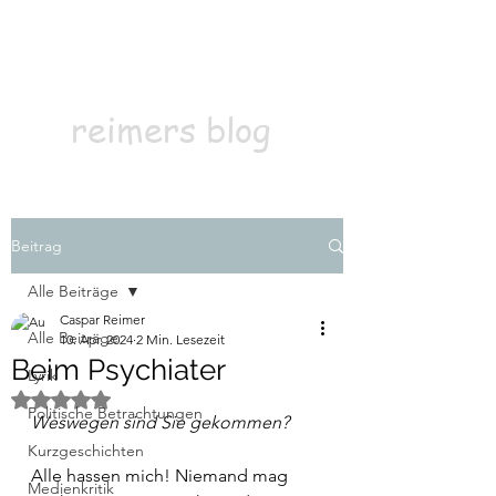
Kontakt
Abonnieren
reimers blog
Beitrag
Alle Beiträge
Caspar Reimer
Alle Beiträge
10. Apr. 2024
2 Min. Lesezeit
Beim Psychiater
Lyrik
Mit NaN von 5 Sternen bewertet.
Politische Betrachtungen
Weswegen sind Sie gekommen?
Kurzgeschichten
Alle hassen mich! Niemand mag 
Medienkritik