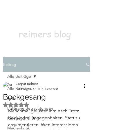
Kontakt
Abonnieren
reimers blog
Beitrag
Alle Beiträge
Caspar Reimer
Alle Beiträge
8. Nov. 2023
1 Min. Lesezeit
Bockgesang
Lyrik
Mit NaN von 5 Sternen bewertet.
Politische Betrachtungen
Manchmal gelüstet ihm nach Trotz. 
Bockigem Dagegenhalten. Statt zu 
Kurzgeschichten
argumentieren. Wen interessieren 
Medienkritik