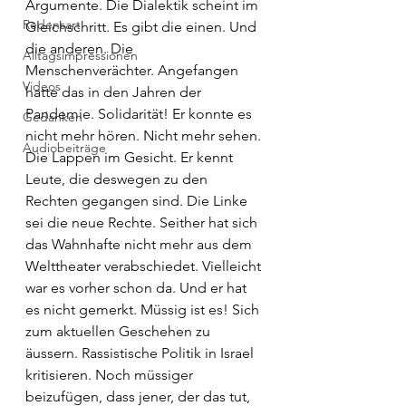
Argumente. Die Dialektik scheint im 
Redensart
Gleichschritt. Es gibt die einen. Und 
die anderen. Die 
Alltagsimpressionen
Menschenverächter. Angefangen 
Videos
hatte das in den Jahren der 
Pandemie. Solidarität! Er konnte es 
Gedanken
nicht mehr hören. Nicht mehr sehen. 
Audiobeiträge
Die Lappen im Gesicht. Er kennt 
Leute, die deswegen zu den 
Rechten gegangen sind. Die Linke 
sei die neue Rechte. Seither hat sich 
das Wahnhafte nicht mehr aus dem 
Welttheater verabschiedet. Vielleicht 
war es vorher schon da. Und er hat 
es nicht gemerkt. Müssig ist es! Sich 
zum aktuellen Geschehen zu 
äussern. Rassistische Politik in Israel 
kritisieren. Noch müssiger 
beizufügen, dass jener, der das tut, 