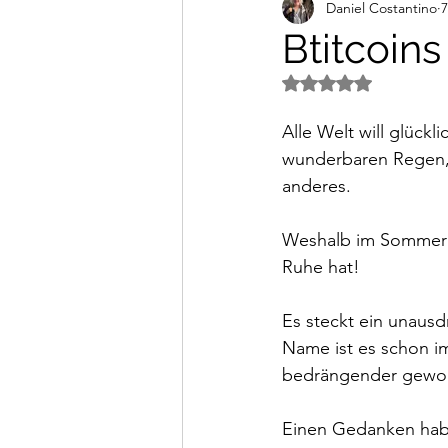
Daniel Costantino
7
Alltagsimpressionen
Vi
Btitcoins
Mit NaN von 5 Ster
Alle Welt will glückl
wunderbaren Regen, 
anderes.
Weshalb im Sommer 
Ruhe hat!
Es steckt ein unausd
Name ist es schon i
bedrängender geword
Einen Gedanken haben