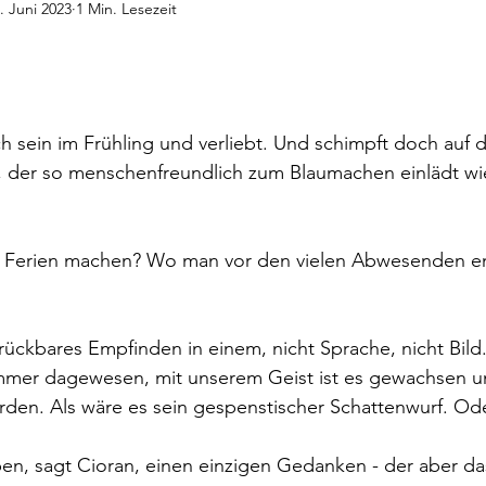
. Juni 2023
1 Min. Lesezeit
deos
Gedanken
Audiobeiträge
nen bewertet.
ich sein im Frühling und verliebt. Und schimpft doch auf 
der so menschenfreundlich zum Blaumachen einlädt wie
Ferien machen? Wo man vor den vielen Abwesenden end
rückbares Empfinden in einem, nicht Sprache, nicht Bild
mmer dagewesen, mit unserem Geist ist es gewachsen u
en. Als wäre es sein gespenstischer Schattenwurf. Oder
, sagt Cioran, einen einzigen Gedanken - der aber das 