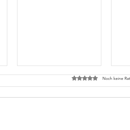
Tod 
Mit 0 von 5 Sternen bewe
Noch keine Rat
Wenn 
gesto
alber
also 
Schreiben, wozu?
eine
erste
mir p