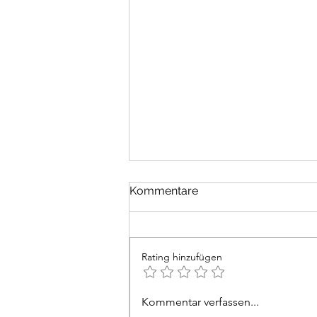
Religionen
Kommentare
Jede Religion muss von sich
behaupten, die einzig wahre zu
sein. Die Gläubigen einer jeden
Rating hinzufügen
haben ihre Häuser für Gebete
und Rituale. Ein „Haus der
Religionen“, wie es das
Kommentar verfassen...
beispielsweise in Bern gibt,