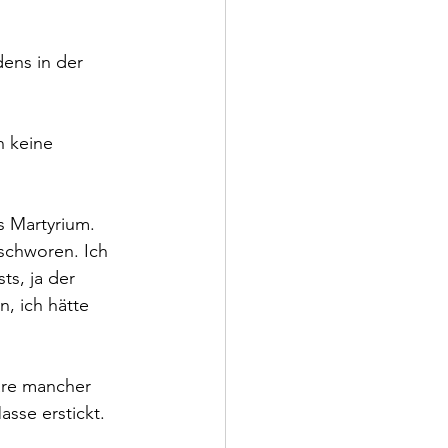
ens in der 
 keine 
s Martyrium. 
schworen. Ich 
s, ja der 
, ich hätte 
äre mancher 
se erstickt. 