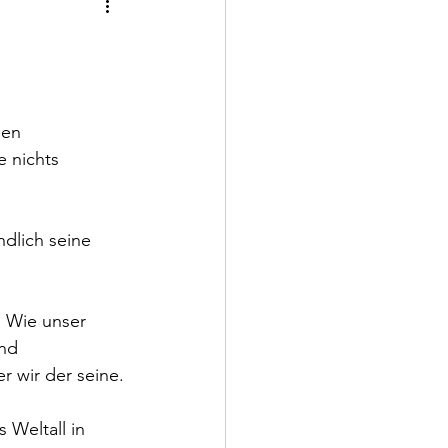
den 
 nichts 
lich seine 
. Wie unser 
nd 
 wir der seine.
Weltall in 