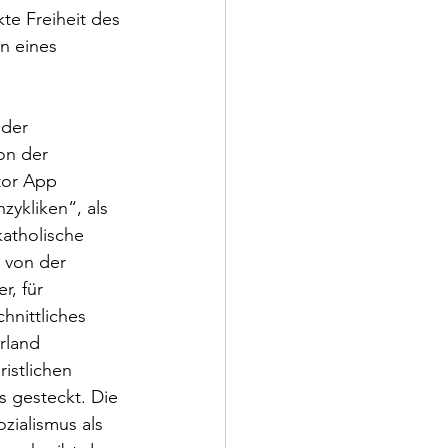
te Freiheit des 
n eines 
 der 
on der 
tor App 
ykliken“, als 
atholische 
 von der 
r, für 
nittliches 
rland 
istlichen 
 gesteckt. Die 
zialismus als 