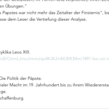
chen Übungen.“
Papstes war nicht mehr das Zeitalter der Finsternis“, b
asse dem Leser die Vertiefung dieser Analyse.
klika Leos XIII.
.at/dl/OmnLJmoJnnmJqx4KJKJmMJMLMm/1891-leo-xiii-r
ie Politik der Päpste.
aler Macht im 19. Jahrhundert bis zu ihrem Wiederersta
ege.
schaffenburg.