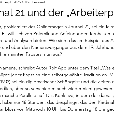
4. Sept. 2025
4 Min. Lesezeit
deos
Gedanken
Audiobeiträge
nal 21 und der „Arbeiterp
nen bewertet.
n, proklamiert das Onlinemagazin Journal 21, sei ein fair
Es will sich von Polemik und Anfeindungen fernhalten u
 und Analysen bieten. Wie sieht das am Beispiel des Ar
 und über den Namensvorgänger aus dem 19. Jahrhund
ich ernannten Papstes, nun aus?
Namens, schreibt Autor Rolf App unter dem Titel „Was e
üpfe jeder Papst an eine selbstgewählte Tradition an. Ma
8-1903) sei ein diplomatischer Schöngeist und die Zeiten
edlich, aber so verschieden auch wieder nicht gewesen. E
manche Parallele auf. Das Konklave, in dem der damalig
 habe nur 48 Stunden, das diesjährige, das den Kardina
gar bloss von Mittwoch 10 Uhr bis Donnerstag 18 Uhr ged