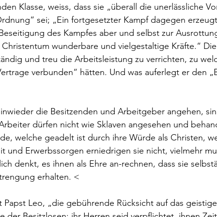
n Klasse, weiss, dass sie „überall die unerlässliche V
rdnung“ sei; „Ein fortgesetzter Kampf dagegen erzeugt
Beseitigung des Kampfes aber und selbst zur Ausrottung
 Christentum wunderbare und vielgestaltige Kräfte.“ Die
ändig und treu die Arbeitsleistung zu verrichten, zu welch
ertrage verbunden“ hätten. Und was auferlegt er den „
 hinwieder die Besitzenden und Arbeitgeber angehen, sin
Arbeiter dürfen nicht wie Sklaven angesehen und behan
de, welche geadelt ist durch ihre Würde als Christen, we
eit und Erwerbssorgen erniedrigen sie nicht, vielmehr mu
lich denkt, es ihnen als Ehre an-rechnen, dass sie selbst
rengung erhalten. <
 Papst Leo, „die gebührende Rücksicht auf das geistig
e der Besitzlosen; ihr Herren seid verpflichtet, ihnen Zeit