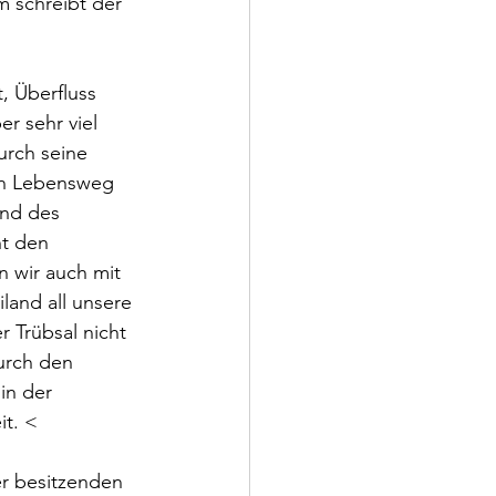
m schreibt der 
 Überfluss 
r sehr viel 
urch seine 
rn Lebensweg 
and des 
ht den 
 wir auch mit 
land all unsere 
 Trübsal nicht 
urch den 
in der 
it. <
er besitzenden 