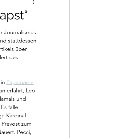
apst“
er Journalismus 
nd stattdessen 
tikels über 
ert des 
in 
Papstname
n erfährt, Leo 
 damals und 
s falle 
e Kardinal 
l Prevost zum 
auert. Pecci, 