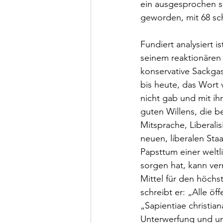
ein ausgesprochen sc
geworden, mit 68 sc
Fundiert analysiert i
seinem reaktionären 
konservative Sackgass
bis heute, das Wort 
nicht gab und mit ihr
guten Willens, die b
Mitsprache, Liberalis
neuen, liberalen Sta
Papsttum einer welt
sorgen hat, kann vern
Mittel für den höchs
schreibt er: „Alle ö
„Sapientiae christian
Unterwerfung und u