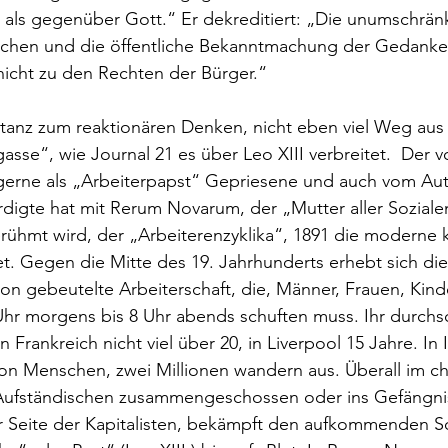
s als gegenüber Gott.“ Er dekreditiert: „Die unumschränk
chen und die öffentliche Bekanntmachung der Gedanke
cht zu den Rechten der Bürger.“
stanz zum reaktionären Denken, nicht eben viel Weg aus
asse“, wie Journal 21 es über Leo XIII verbreitet.  Der v
 gerne als „Arbeiterpapst“ Gepriesene und auch vom Au
gte hat mit Rerum Novarum, der „Mutter aller Sozialenz
rühmt wird, der „Arbeiterenzyklika“, 1891 die moderne k
t. Gegen die Mitte des 19. Jahrhunderts erhebt sich die
ion gebeutelte Arbeiterschaft, die, Männer, Frauen, Kinde
r morgens bis 8 Uhr abends schuften muss. Ihr durchsch
n Frankreich nicht viel über 20, in Liverpool 15 Jahre. In I
ion Menschen, zwei Millionen wandern aus. Überall im chr
ufständischen zusammengeschossen oder ins Gefängnis
er Seite der Kapitalisten, bekämpft den aufkommenden So