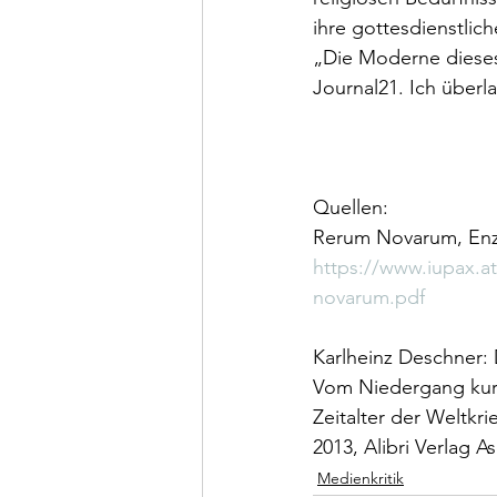
ihre gottesdienstli
„Die Moderne dieses 
Journal21. Ich überl
Quellen:
Rerum Novarum, Enzy
https://www.iupax
novarum.pdf
Karlheinz Deschner: D
Vom Niedergang kuri
Zeitalter der Weltkri
2013, Alibri Verlag A
Medienkritik