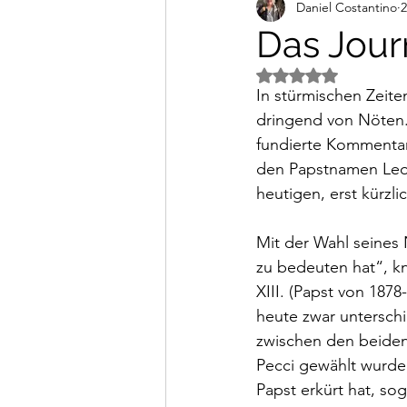
Daniel Costantino
2
Alltagsimpressionen
Vi
Das Jour
Mit NaN von 5 Ster
In stürmischen Zeite
dringend von Nöten. 
fundierte Kommentare
den Papstnamen Leo
heutigen, erst kürzl
Mit der Wahl seines 
zu bedeuten hat“, kn
XIII. (Papst von 187
heute zwar unterschi
zwischen den beiden 
Pecci gewählt wurde,
Papst erkürt hat, so