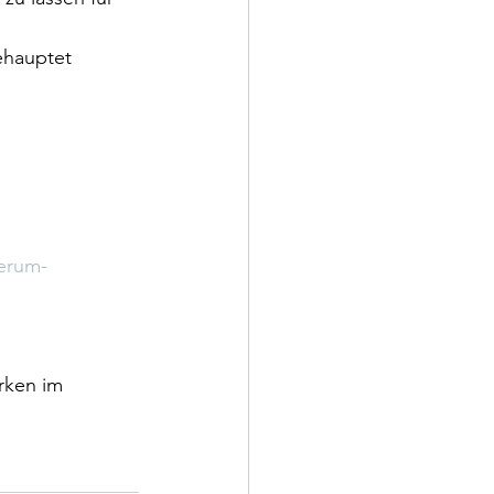
ehauptet 
erum-
rken im 