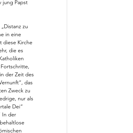
v jung Papst 
 „Distanz zu 
e in eine 
t diese Kirche 
hr, die es 
Katholiken 
ortschritte, 
in der Zeit des 
Vernunft“, das 
ten Zweck zu 
drige, nur als 
rtale Dei“ 
 In der 
rbehaltlose 
ömischen 