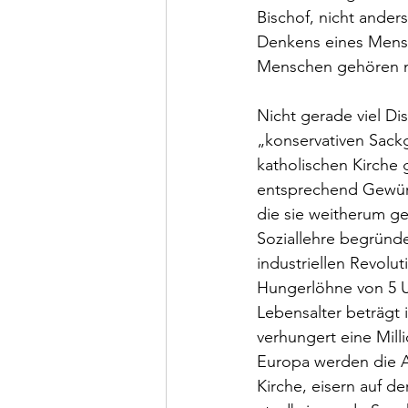
Bischof, nicht ander
Denkens eines Mens
Menschen gehören ni
Nicht gerade viel Di
„konservativen Sackg
katholischen Kirche
entsprechend Gewürdi
die sie weitherum ge
Soziallehre begründe
industriellen Revolut
Hungerlöhne von 5 Uh
Lebensalter beträgt i
verhungert eine Mill
Europa werden die A
Kirche, eisern auf d