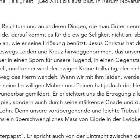
“, als „Pest“ (Leo XIII.) bis aufs Blut. In Rerum Novaru
Reichtum und an anderen Dingen, die man Güter nennt,
de, darauf kommt es für die ewige Seligkeit nicht an; abe
an, wie er seine Erlösung benützt. Jesus Christus hat d
ineswegs Leiden und Kreuz hinweggenommen, das unse
ber in einen Sporn für unsere Tugend, in einen Gegenst
lt, und keiner wird der ewigen Krone teilhaftig, der nic
weg des Herrn wandelt. Wenn wir mit ihm leiden, werden
 seine freiwilligen Mühen und Peinen hat jedoch der Hei
derbar gemildert. Er erleichtert uns die Ertragung aller
ispiel, sondern auch durch seine stärkende Gnade und d
 Lohn. Denn unsere vorübergehende und leichte Trübsal 
ns ein überschwengliches Mass von Glorie in der Ewigke
iterpapst“. Er spricht auch von der Eintracht zwischen d