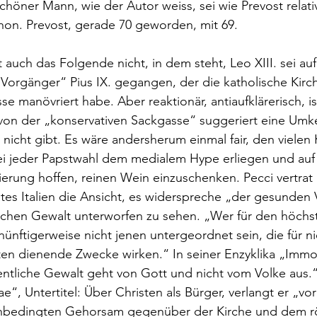
höner Mann, wie der Autor weiss, sei wie Prevost relati
hon. Prevost, gerade 70 geworden, mit 69.
st auch das Folgende nicht, in dem steht, Leo XIII. sei auf
Vorgänger“ Pius IX. gegangen, der die katholische Kirch
e manövriert habe. Aber reaktionär, antiaufklärerisch, is
von der „konservativen Sackgasse“ suggeriert eine Umke
 nicht gibt. Es wäre andersherum einmal fair, den vielen 
ei jeder Papstwahl dem medialem Hype erliegen und auf F
ierung hoffen, reinen Wein einzuschenken. Pecci vertrat 
ates Italien die Ansicht, es widerspreche „der gesunden 
lichen Gewalt unterworfen zu sehen. „Wer für den höchs
ünftigerweise nicht jenen untergeordnet sein, die für nie
ten dienende Zwecke wirken.“ In seiner Enzyklika „Immo
ffentliche Gewalt geht von Gott und nicht vom Volke aus.“
ae“, Untertitel: Über Christen als Bürger, verlangt er „vo
nbedingten Gehorsam gegenüber der Kirche und dem r