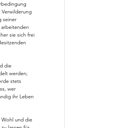
orbedingung 
 Verwilderung 
 seiner 
 arbeitenden 
er sie sich frei 
Besitzenden 
d die 
delt werden; 
rde stets 
ss, wer 
ändig ihr Leben 
e Wohl und die 
 zu lassen für 