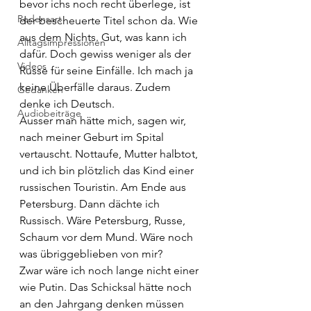
bevor ichs noch recht überlege, ist 
Redensart
der bescheuerte Titel schon da. Wie 
aus dem Nichts. Gut, was kann ich 
Alltagsimpressionen
dafür. Doch gewiss weniger als der 
Videos
Russe für seine Einfälle. Ich mach ja 
keine Überfälle daraus. Zudem 
Gedanken
denke ich Deutsch.
Audiobeiträge
Ausser man hätte mich, sagen wir, 
nach meiner Geburt im Spital 
vertauscht. Nottaufe, Mutter halbtot, 
und ich bin plötzlich das Kind einer 
russischen Touristin. Am Ende aus 
Petersburg. Dann dächte ich 
Russisch. Wäre Petersburg, Russe, 
Schaum vor dem Mund. Wäre noch 
was übriggeblieben von mir?
Zwar wäre ich noch lange nicht einer 
wie Putin. Das Schicksal hätte noch 
an den Jahrgang denken müssen 