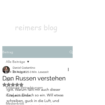
Kontakt
Abonnieren
reimers blog
Beitrag
Alle Beiträge
Daniel Costantino
Alle Beiträge
20. Aug. 2025
3 Min. Lesezeit
Den Russen verstehen
Lyrik
Mit NaN von 5 Sternen bewertet.
Politische Betrachtungen
Igitt. Warum fällt mir auch dieser 
Titel ein. Einfach so ein. Will etwas 
Kurzgeschichten
schreiben, guck in die Luft, und 
Medienkritik