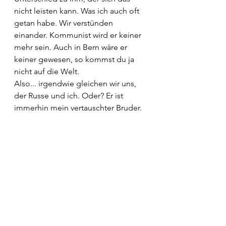
nicht leisten kann. Was ich auch oft 
getan habe. Wir verstünden 
einander. Kommunist wird er keiner 
mehr sein. Auch in Bern wäre er 
keiner gewesen, so kommst du ja 
nicht auf die Welt.
Also... irgendwie gleichen wir uns, 
der Russe und ich. Oder? Er ist 
immerhin mein vertauschter Bruder. 
So schnell kann das gehen, so 
leicht. Und doch ist etwas übrig in 
uns, was immer schon da war. Ich 
meine in uns allen, wer weiss.
Gedanken