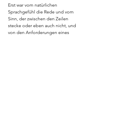
Erst war vom natürlichen 
Sprachgefühl die Rede und vom 
Sinn, der zwischen den Zeilen 
stecke oder eben auch nicht, und 
von den Anforderungen eines 
Germanistikstudiums in der 
heutigen Zeit. Sogar auf die 
Hirnforschung wurde 
angesprochen, auch hier 
ausdrücklich auf die neue. Einer 
sagte Chomsky. Ein anderer 
Habermas. Ein Dritter tat sich mit 
kuriosen Erinnerungen an seine 
Schulzeit hervor. Doch dann brachte 
es einer für alle auf den eigentlichen 
Punkt: der Rezensent möge doch 
aus einer Mücke keinen solchen 
Elefanten machen. Bei diesem 