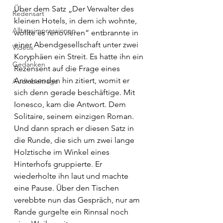
Über dem Satz „Der Verwalter des 
Redensart
kleinen Hotels, in dem ich wohnte, 
Alltagsimpressionen
wollte es renovieren“ entbrannte in 
einer Abendgesellschaft unter zwei 
Videos
Koryphäen ein Streit. Es hatte ihn ein 
Gedanken
Rezensent auf die Frage eines 
Anwesenden hin zitiert, womit er 
Audiobeiträge
sich denn gerade beschäftige. Mit 
Ionesco, kam die Antwort. Dem 
Solitaire, seinem einzigen Roman. 
Und dann sprach er diesen Satz in 
die Runde, die sich um zwei lange 
Holztische im Winkel eines 
Hinterhofs gruppierte. Er 
wiederholte ihn laut und machte 
eine Pause. Über den Tischen 
verebbte nun das Gespräch, nur am 
Rande gurgelte ein Rinnsal noch 