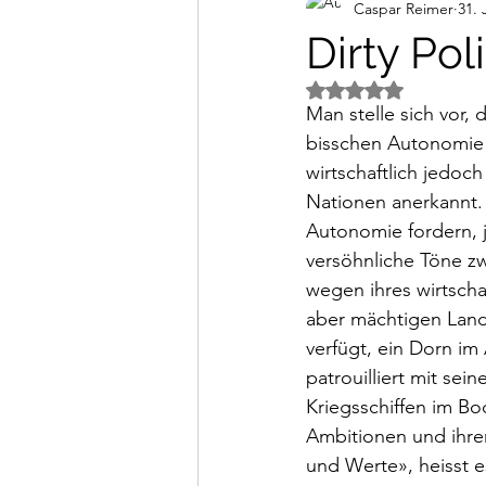
Caspar Reimer
31. 
Alltagsimpressionen
Vi
Dirty Poli
Mit NaN von 5 Ster
Man stelle sich vor, 
bisschen Autonomie g
wirtschaftlich jedoc
Nationen anerkannt. 
Autonomie fordern, 
versöhnliche Töne zw
wegen ihres wirtscha
aber mächtigen Land
verfügt, ein Dorn im
patrouilliert mit se
Kriegsschiffen im Bo
Ambitionen und ihrer
und Werte», heisst e