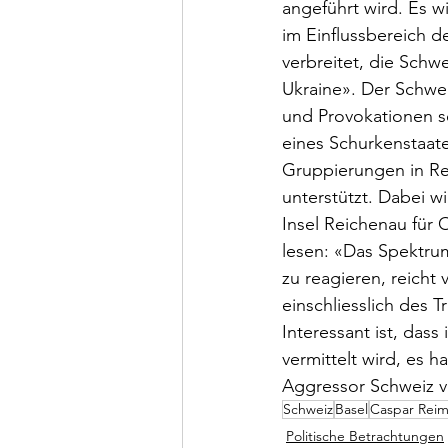
angeführt wird. Es w
im Einflussbereich d
verbreitet, die Schw
Ukraine». Der Schwei
und Provokationen s
eines Schurkenstaate
Gruppierungen in Re
unterstützt. Dabei wi
Insel Reichenau für 
lesen: «Das Spektru
zu reagieren, reicht
einschliesslich des 
Interessant ist, das
vermittelt wird, es 
Aggressor Schweiz ve
Schweiz
Basel
Caspar Reim
Politische Betrachtungen