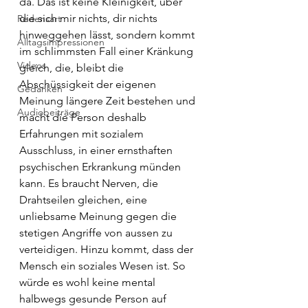
da. Das ist keine Kleinigkeit, über 
die sich mir nichts, dir nichts 
Redensart
hinweggehen lässt, sondern kommt 
Alltagsimpressionen
im schlimmsten Fall einer Kränkung 
Videos
gleich, die, bleibt die 
Abschüssigkeit der eigenen 
Gedanken
Meinung längere Zeit bestehen und 
Audiobeiträge
macht die Person deshalb 
Erfahrungen mit sozialem 
Ausschluss, in einer ernsthaften 
psychischen Erkrankung münden 
kann. Es braucht Nerven, die 
Drahtseilen gleichen, eine 
unliebsame Meinung gegen die 
stetigen Angriffe von aussen zu 
verteidigen. Hinzu kommt, dass der 
Mensch ein soziales Wesen ist. So 
würde es wohl keine mental 
halbwegs gesunde Person auf 