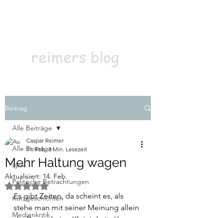
Kontakt
Abonnieren
reimers blog
Beitrag
Alle Beiträge
Caspar Reimer
Alle Beiträge
11. Feb.
3 Min. Lesezeit
Mehr Haltung wagen
Lyrik
Aktualisiert:
14. Feb.
Politische Betrachtungen
Mit NaN von 5 Sternen bewertet.
Es gibt Zeiten, da scheint es, als 
Kurzgeschichten
stehe man mit seiner Meinung allein 
Medienkritik