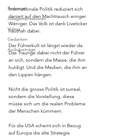
Redensart
Internationale Politik reduziert sich 
derzeit auf den Machtrausch einiger 
Alltagsimpressionen
Weniger. Das Volk ist dank Liveticker 
Videos
hautnah dabei.
Gedanken
Der Führerkult ist längst wieder da. 
Audiobeiträge
Das Traurige dabei nicht der Führer 
an sich, sondern die Masse, die ihm 
huldigt. Und die Medien, die ihm an 
den Lippen hängen.
Nicht die grosse Politik ist surreal, 
sondern die Vorstellung, diese 
müsse sich um die realen Probleme 
der Menschen kümmern.
Für die USA scheint sich in Bezug 
auf Europa die alte Strategie 