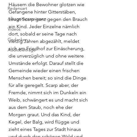
Häusern die Bewohner glotzen wie 
Redensart
Gefangene hinter Gitterstäben, 
Alltagsimpressionen
zeugt Scarp ganz gegen den Brauch 
ein Kind. Jeder Einzelne nämlich 
Videos
dort, sobald er seine Tage nach 
Gedanken
vierzig Jahren abgezählt, meldet 
sich am Friedhof zur Einäscherung, 
Audiobeiträge
die unverzüglich und ohne weitere 
Umstände erfolgt. Darauf stellt die 
Gemeinde wieder einen frischen 
Menschen bereit; so sind die Dinge 
für alle geregelt. Scarp aber, der 
Fremde, nimmt sich im Dunkeln ein 
Weib, schwängert es und macht sich 
aus dem Staub, noch ehe der 
Morgen graut. Und das Kind, der 
Kegel, der Balg, wird flügge und 
zieht eines Tages zur Stadt hinaus 
und durch den schönen Wald und 