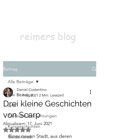
Kontakt
Abonnieren
reimers blog
Beitrag
Alle Beiträge
Daniel Costantino
Alle Beiträge
17. Feb. 2021
2 Min. Lesezeit
Drei kleine Geschichten
Lyrik
von Scarp
Politische Betrachtungen
Aktualisiert:
17. Juni 2021
Kurzgeschichten
Mit NaN von 5 Sternen bewertet.
Einer neuen Stadt, aus deren 
Medienkritik