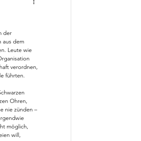
m der 
n aus dem 
en. Leute wie 
Organisation 
haft verordnen, 
e führten. 
Schwarzen 
tzen Ohren, 
ke nie zünden – 
 irgendwie 
ht möglich, 
en will, 