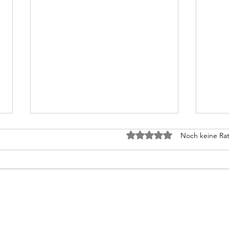
Die Sprachkritik im
Die 
Mit 0 von 5 Sternen bewe
Noch keine Rat
Hinterhof
Hint
Teil II Unschlüssig, ob er
Teil 
entgegnen oder schweigen solle,
Verwa
da sein Gegner jetzt innehielt
dem i
und sich erschöpft am Tisch
renov
aufstützte, langte der Rezensent
Abend
in seine Jacke, fand dort ein
Koryp