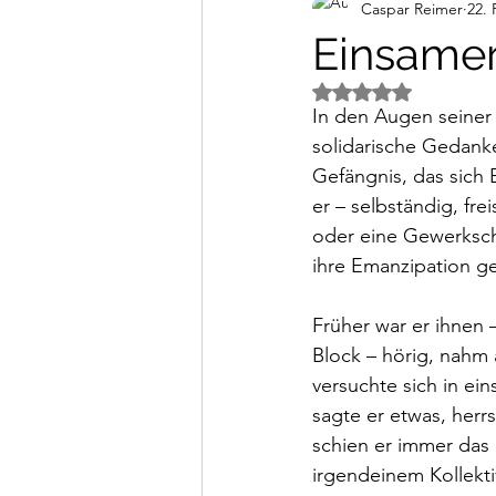
Caspar Reimer
22. 
Alltagsimpressionen
Vi
Einsamer
Mit NaN von 5 Ster
In den Augen seiner l
solidarische Gedank
Gefängnis, das sich B
er – selbständig, fr
oder eine Gewerkscha
ihre Emanzipation ge
Früher war er ihnen
Block ­– hörig, nahm
versuchte sich in ein
sagte er etwas, herr
schien er immer das 
irgendeinem Kollekti