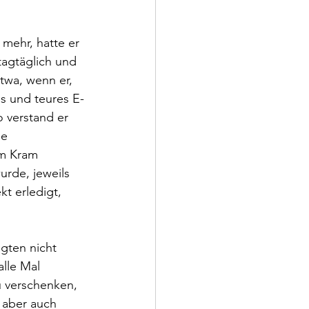
 mehr, hatte er 
tagtäglich und 
twa, wenn er, 
es und teures E-
 verstand er 
ie 
em Kram 
urde, jeweils 
kt erledigt, 
gten nicht 
lle Mal 
u verschenken, 
 aber auch 