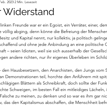
Feb. 2023
2 Min. Lesezeit
deos
Gedanken
Audiobeiträge
 Widerstand
nen bewertet.
inken Freunde war er ein Egoist, ein Verräter, einer, de
e völlig abging, denn könne die Befreiung der Mensche
esitz und Kapital nennt, nur kollektiv, ja politisch geling
eischaffend und ohne jede Anbindung an eine politische 
ft – seien Idioten, weil sie sich ausserhalb der Gesellsc
gen andere richten, nur ihr eigenes Überleben im Schild
 – den Hausbesetzern, den Anarchisten, den Jungs vom 
 an Demonstrationen teil, horchte den Anführern mit spi
schlägigen Blättern als Schreibkraft, doch sollte der Fun
schte Schweigen, im besten Fall ein mitleidiges Lächeln,
Falsche zu meinen, zu denken und so war es ihm gar nic
v, das den Kapitalismus abschaffen, die Menschheit befrei