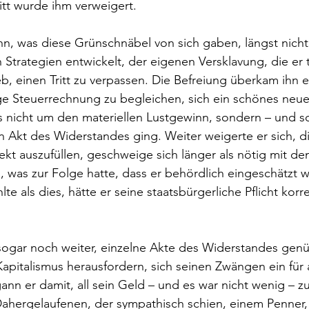
ritt wurde ihm verweigert.
ihn, was diese Grünschnäbel von sich gaben, längst nicht
Strategien entwickelt, der eigenen Versklavung, die er 
, einen Tritt zu verpassen. Die Befreiung überkam ihn e
llige Steuerrechnung zu begleichen, sich ein schönes neu
s nicht um den materiellen Lustgewinn, sondern – und so
en Akt des Widerstandes ging. Weiter weigerte er sich, d
ekt auszufüllen, geschweige sich länger als nötig mit d
 was zur Folge hatte, dass er behördlich eingeschätzt w
te als dies, hätte er seine staatsbürgerliche Pflicht korre
 
 sogar noch weiter, einzelne Akte des Widerstandes genü
Kapitalismus herausfordern, sich seinen Zwängen ein für a
nn er damit, all sein Geld ­­– und es war nicht wenig – z
Dahergelaufenen, der sympathisch schien, einem Penner,