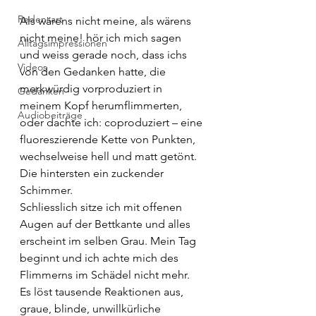
Redensart
Als wärens nicht meine, als wärens 
nicht meine! hör ich mich sagen 
Alltagsimpressionen
und weiss gerade noch, dass ichs 
Videos
von den Gedanken hatte, die 
merkwürdig vorproduziert in 
Gedanken
meinem Kopf herumflimmerten, 
Audiobeiträge
oder dachte ich: coproduziert – eine 
fluoreszierende Kette von Punkten, 
wechselweise hell und matt getönt. 
Die hintersten ein zuckender 
Schimmer.
Schliesslich sitze ich mit offenen 
Augen auf der Bettkante und alles 
erscheint im selben Grau. Mein Tag 
beginnt und ich achte mich des 
Flimmerns im Schädel nicht mehr. 
Es löst tausende Reaktionen aus, 
graue, blinde, unwillkürliche 