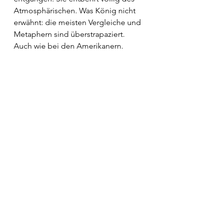
Atmosphärischen. Was König nicht 
erwähnt: die meisten Vergleiche und 
Metaphern sind überstrapaziert. 
Auch wie bei den Amerikanern. 
Der Autor kann Jugendjargon. Der 
Rest ist Zaunpfahl und Geunke. 
Hauch des Schicksals über Figuren 
aus Kopfgeburten. 
Ausschweifungen vom Übel, Sex mit 
wechselnden Partnern sowieso. Das 
Frauenbild ein Schrecken. Die 68er-
Autoren hätten von einem 
reaktionären Buch gesprochen.
Die jungen Mitglieder einer 
auseinandergerissenen Familie 
kriechen am Schluss allesamt wieder 
zurück in den Schoss. Extra familiam 
nulla salus.