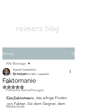
Kontakt
Abonnieren
reimers blog
Beitrag
Alle Beiträge
Daniel Costantino
Alle Beiträge
22. Mai 2024
2 Min. Lesezeit
Faktomanie
Lyrik
Mit NaN von 5 Sternen bewertet.
Politische Betrachtungen
Die Faktomanie, das eifrige Finden 
Kurzgeschichten
von Fakten. Sie dem Gegner, dem 
Medienkritik