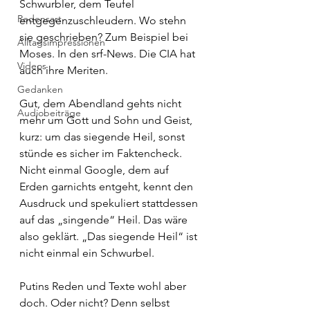
Schwurbler, dem Teufel 
Redensart
entgegenzuschleudern. Wo stehn 
sie geschrieben? Zum Beispiel bei 
Alltagsimpressionen
Moses. In den srf-News. Die CIA hat 
Videos
auch ihre Meriten.
Gedanken
Gut, dem Abendland gehts nicht 
Audiobeiträge
mehr um Gott und Sohn und Geist, 
kurz: um das siegende Heil, sonst 
stünde es sicher im Faktencheck. 
Nicht einmal Google, dem auf 
Erden garnichts entgeht, kennt den 
Ausdruck und spekuliert stattdessen 
auf das „singende“ Heil. Das wäre 
also geklärt. „Das siegende Heil“ ist 
nicht einmal ein Schwurbel.
Putins Reden und Texte wohl aber 
doch. Oder nicht? Denn selbst 