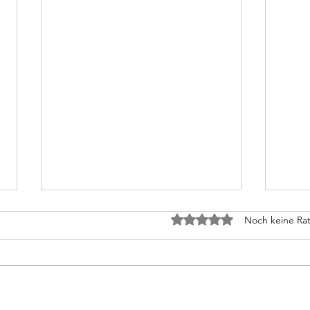
Der Punkt vor dir
Die 
Mit 0 von 5 Sternen bewe
Noch keine Rat
Heim
Ihm schien, als kreise das Leben
Wer a
seiner Kollegin um einen Punkt,
Geme
der irgendwo vor ihr auf
gehör
Schulterhöhe irrlichterte. Sprach
im He
sie, streckte sich ihre Nase wie