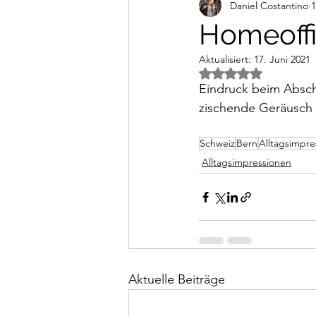
Daniel Costantino
1
Alltagsimpressionen
Vi
Homeoff
Aktualisiert:
17. Juni 2021
Mit NaN von 5 Ster
Eindruck beim Absch
zischende Geräusch 
Schweiz
Bern
Alltagsimpre
Alltagsimpressionen
Aktuelle Beiträge