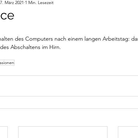
7. März 2021
1 Min. Lesezeit
deos
Gedanken
Audiobeiträge
ice
nen bewertet.
alten des Computers nach einem langen Arbeitstag: das
des Abschaltens im Hirn.
ssionen