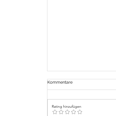
Die kleine Kneipe
Kommentare
Er sass an der Theke und blickte
ins Glas. Die Zeit hatte er längst
vergessen und der Barmann
Rating hinzufügen
hörte ihm zu: Das Zertrümmern
von Schaufenstern und das