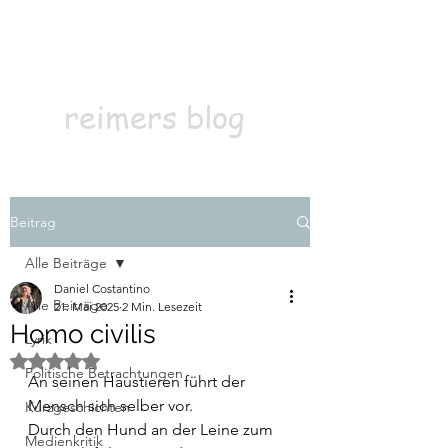
Kontakt
Abonnieren
reimers blog
Beitrag
Alle Beiträge
Daniel Costantino
Alle Beiträge
21. Mai 2025
2 Min. Lesezeit
Homo civilis
Lyrik
Mit NaN von 5 Sternen bewertet.
Politische Betrachtungen
An seinen Haustieren führt der 
Mensch sich selber vor.
Kurzgeschichten
Durch den Hund an der Leine zum 
Medienkritik