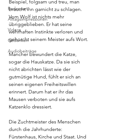
Beispiel, folgsam und treu, man 
Redensart
braucht ihn garnicht zu schlagen. 
Vom Wolf ist nichts mehr 
Alltagsimpressionen
übriggeblieben. Er hat seine 
Videos
wehrhaften Instinkte verloren und 
gehorcht seinem Meister aufs Wort.
Gedanken
Audiobeiträge
Mancher bewundert die Katze, 
sogar die Hauskatze. Da sie sich 
nicht abrichten lässt wie der 
gutmütige Hund, fühlt er sich an 
seinen eigenen Freiheitswillen 
erinnert. Darum hat er ihr das 
Mausen verboten und sie aufs 
Katzenklo dressiert.
Die Zuchtmeister des Menschen 
durch die Jahrhunderte: 
Fürstenhaus, Kirche und Staat. Und 