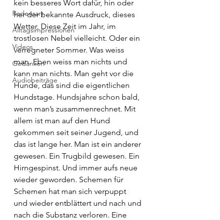
kein besseres Wort dafür, hin oder 
Redensart
her der bekannte Ausdruck, dieses 
Wetter. Diese Zeit im Jahr, im 
Alltagsimpressionen
trostlosen Nebel vielleicht. Oder ein 
Videos
verregneter Sommer. Was weiss 
man. Eben weiss man nichts und 
Gedanken
kann man nichts. Man geht vor die 
Audiobeiträge
Hunde, das sind die eigentlichen 
Hundstage. Hundsjahre schon bald, 
wenn man’s zusammenrechnet. Mit 
allem ist man auf den Hund 
gekommen seit seiner Jugend, und 
das ist lange her. Man ist ein anderer 
gewesen. Ein Trugbild gewesen. Ein 
Hirngespinst. Und immer aufs neue 
wieder geworden. Schemen für 
Schemen hat man sich verpuppt 
und wieder entblättert und nach und 
nach die Substanz verloren. Eine 