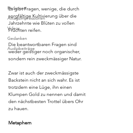
Redensart
Es gibt Fragen, wenige, die durch 
sorgfältige Kultivierung über die 
Alltagsimpressionen
Jahrzehnte wie Blüten zu vollen 
Videos
Früchten reifen.
Gedanken
Die beantwortbaren Fragen sind 
Audiobeiträge
weder geistiger noch organischer, 
sondern rein zweckmässiger Natur.
Zwar ist auch der zweckmässigste 
Backstein nicht an sich wahr. Es ist 
trotzdem eine Lüge, ihn einen 
Klumpen Gold zu nennen und damit 
den nächstbesten Trottel übers Ohr 
zu hauen.
Metaphern