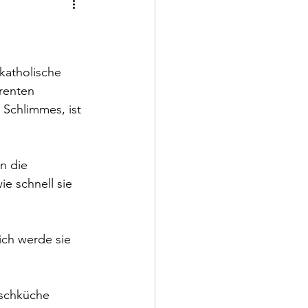
katholische 
renten 
 Schlimmes, ist 
n die 
e schnell sie 
ich werde sie 
aschküche 