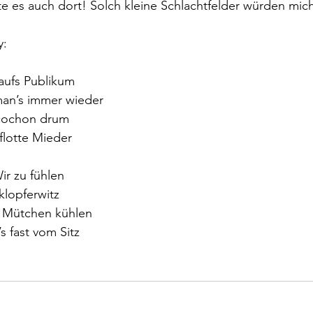
 es auch dort! Solch kleine Schlachtfelder würden mich
y:
aufs Publikum
an’s immer wieder
t cochon drum
flotte Mieder
Wir zu fühlen
klopferwitz
as Mütchen kühlen
s fast vom Sitz