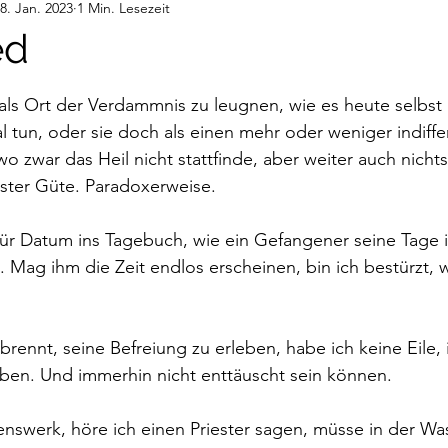
8. Jan. 2023
1 Min. Lesezeit
deos
Gedanken
Audiobeiträge
ed
nen bewertet.
e als Ort der Verdammnis zu leugnen, wie es heute selbst 
tun, oder sie doch als einen mehr oder weniger indiffe
o zwar das Heil nicht stattfinde, aber weiter auch nichts
rster Güte. Paradoxerweise.
ür Datum ins Tagebuch, wie ein Gefangener seine Tage i
 Mag ihm die Zeit endlos erscheinen, bin ich bestürzt, wi
brennt, seine Befreiung zu erleben, habe ich keine Eile, 
eben. Und immerhin nicht enttäuscht sein können.
denswerk, höre ich einen Priester sagen, müsse in der W