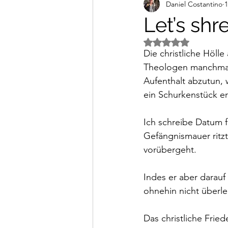
Daniel Costantino
1
Alltagsimpressionen
Vi
Let’s shr
Mit NaN von 5 Ster
Die christliche Höll
Theologen manchmal 
Aufenthalt abzutun, w
ein Schurkenstück e
Ich schreibe Datum f
Gefängnismauer ritzt.
vorübergeht. 
Indes er aber darauf 
ohnehin nicht überl
Das christliche Frie