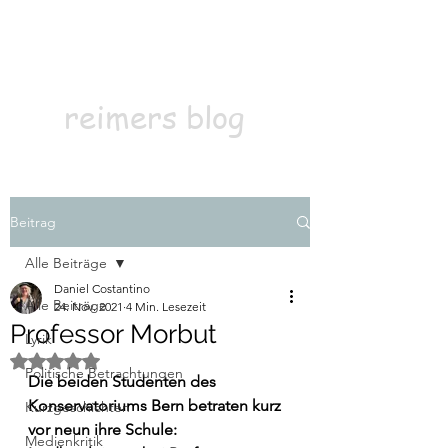
Kontakt
Abonnieren
reimers blog
Beitrag
Alle Beiträge
Daniel Costantino
Alle Beiträge
24. Nov. 2021
4 Min. Lesezeit
Professor Morbut
Lyrik
Mit NaN von 5 Sternen bewertet.
Politische Betrachtungen
Die beiden Studenten des 
Konservatoriums Bern betraten kurz 
Kurzgeschichten
vor neun ihre Schule: 
Medienkritik