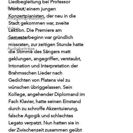
Liedbegleitung bei Professor 
Redensart
Morbut, einem jungen 
Konzertpianisten, der neu in die 
Alltagsimpressionen
Stadt gekommen war, zweite 
Videos
Lektion. Die Premiere am 
Semesterbeginn war gründlich 
Gedanken
missraten, zur zeitigen Stunde hatte 
Audiobeiträge
die Stimme des Sängers matt 
geklungen, angegriffen, verstaubt, 
Intonation und Interpretation der 
Brahmsschen Lieder nach 
Gedichten von Platens viel zu 
wünschen übriggelassen. Sein 
Kollege, angehender Diplomand im 
Fach Klavier, hatte seinen Einstand 
durch zu schroffe Akzentuierung, 
falsche Agogik und schlechtes 
Legato verpatzt. Nun hatten sie in 
der Zwischenzeit zusammen geübt 