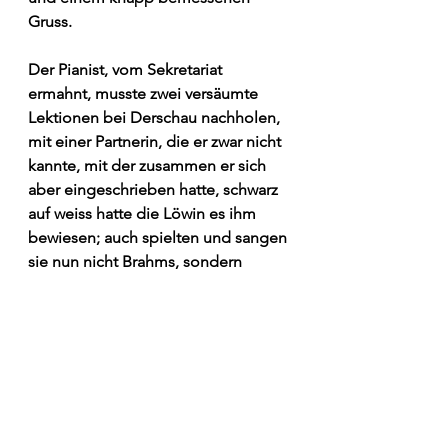
Gruss. 
Der Pianist, vom Sekretariat 
ermahnt, musste zwei versäumte 
Lektionen bei Derschau nachholen, 
mit einer Partnerin, die er zwar nicht 
kannte, mit der zusammen er sich 
aber eingeschrieben hatte, schwarz 
auf weiss hatte die Löwin es ihm 
bewiesen; auch spielten und sangen 
sie nun nicht Brahms, sondern 
Schubert, Ausgewählte Lieder, und 
verwirrt hatte er sich in aller Eile den 
ersten Band zugelegt und 
nächtelang geübt. Der andere, 
stellte sich heraus, hatte sich 
dummerweise zu gar nichts 
angemeldet, musste ein 