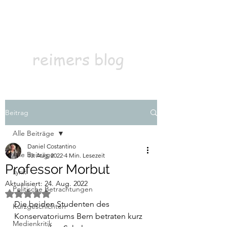
Kontakt
Abonnieren
reimers blog
Beitrag
Alle Beiträge
Daniel Costantino
Alle Beiträge
10. Aug. 2022
4 Min. Lesezeit
Professor Morbut
Lyrik
Aktualisiert:
24. Aug. 2022
Politische Betrachtungen
Mit NaN von 5 Sternen bewertet.
Die beiden Studenten des 
Kurzgeschichten
Konservatoriums Bern betraten kurz 
Medienkritik