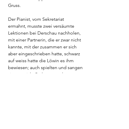
Gruss. 
Der Pianist, vom Sekretariat 
ermahnt, musste zwei versäumte 
Lektionen bei Derschau nachholen, 
mit einer Partnerin, die er zwar nicht 
kannte, mit der zusammen er sich 
aber eingeschrieben hatte, schwarz 
auf weiss hatte die Löwin es ihm 
bewiesen; auch spielten und sangen 
sie nun nicht Brahms, sondern 
Schubert, Ausgewählte Lieder, und 
verwirrt hatte er sich in aller Eile den 
ersten Band zugelegt und 
nächtelang geübt. Der andere, 
stellte sich heraus, hatte sich 
dummerweise zu gar nichts 
angemeldet, musste ein 