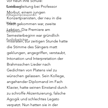
vor neun ihre Schule: 
Liedbegleitung bei Professor 
Redensart
Morbut, einem jungen 
Alltagsimpressionen
Konzertpianisten, der neu in die 
Videos
Stadt gekommen war, zweite 
Lektion. Die Premiere am 
Gedanken
Semesterbeginn war gründlich 
Audiobeiträge
missraten, zur zeitigen Stunde hatte 
die Stimme des Sängers matt 
geklungen, angegriffen, verstaubt, 
Intonation und Interpretation der 
Brahmsschen Lieder nach 
Gedichten von Platens viel zu 
wünschen gelassen. Sein Kollege, 
angehender Diplomand im Fach 
Klavier, hatte seinen Einstand durch 
zu schroffe Akzentuierung, falsche 
Agogik und schlechtes Legato 
verpatzt. Nun hatten sie in der 