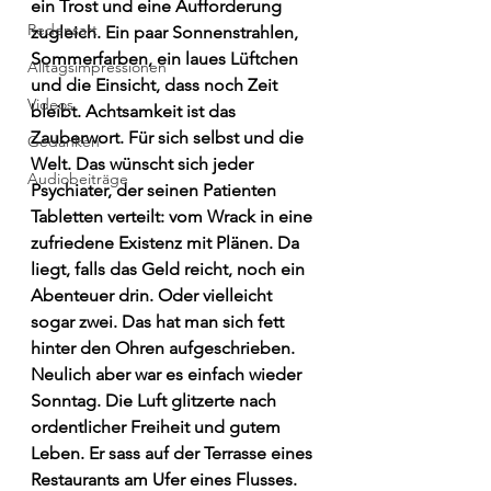
ein Trost und eine Aufforderung 
Redensart
zugleich. Ein paar Sonnenstrahlen, 
Sommerfarben, ein laues Lüftchen 
Alltagsimpressionen
und die Einsicht, dass noch Zeit 
Videos
bleibt. Achtsamkeit ist das 
Zauberwort. Für sich selbst und die 
Gedanken
Welt. Das wünscht sich jeder 
Audiobeiträge
Psychiater, der seinen Patienten 
Tabletten verteilt: vom Wrack in eine 
zufriedene Existenz mit Plänen. Da 
liegt, falls das Geld reicht, noch ein 
Abenteuer drin. Oder vielleicht 
sogar zwei. Das hat man sich fett 
hinter den Ohren aufgeschrieben. 
Neulich aber war es einfach wieder 
Sonntag. Die Luft glitzerte nach 
ordentlicher Freiheit und gutem 
Leben. Er sass auf der Terrasse eines 
Restaurants am Ufer eines Flusses. 