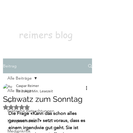
Kontakt
Abonnieren
reimers blog
Beitrag
Alle Beiträge
Caspar Reimer
Alle Beiträge
10. Juni
2 Min. Lesezeit
Schwatz zum Sonntag
Lyrik
Mit NaN von 5 Sternen bewertet.
Politische Betrachtungen
Die Frage «Kann das schon alles 
gewesen sein?» setzt voraus, dass es 
Kurzgeschichten
einem irgendwie gut geht. Sie ist 
Medienkritik