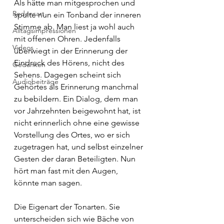
Als hätte man mitgesprochen und 
Redensart
spulte nun ein Tonband der inneren 
Stimme ab. Man liest ja wohl auch 
Alltagsimpressionen
mit offenen Ohren. Jedenfalls 
Videos
überwiegt in der Erinnerung der 
Eindruck des Hörens, nicht des 
Gedanken
Sehens. Dagegen scheint sich 
Audiobeiträge
Gehörtes als Erinnerung manchmal 
zu bebildern. Ein Dialog, dem man 
vor Jahrzehnten beigewohnt hat, ist 
nicht erinnerlich ohne eine gewisse 
Vorstellung des Ortes, wo er sich 
zugetragen hat, und selbst einzelner 
Gesten der daran Beteiligten. Nun 
hört man fast mit den Augen, 
könnte man sagen. 
Die Eigenart der Tonarten. Sie 
unterscheiden sich wie Bäche von 