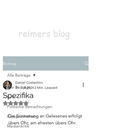
Kontakt
Abonnieren
reimers blog
Beitrag
Alle Beiträge
Daniel Costantino
Alle Beiträge
31. Juli 2024
2 Min. Lesezeit
Spezifika
Lyrik
Mit NaN von 5 Sternen bewertet.
Politische Betrachtungen
Die Erinnerung an Gelesenes erfolgt 
Kurzgeschichten
übers Ohr, am ehesten übers Ohr. 
Medienkritik