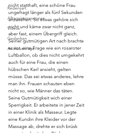
nicht statthaft, eine schöne Frau 
Redensart
ungefragt länger als fünf Sekunden 
Alltagsimpressionen
anzusehen. So etwas gehöre sich 
nicht und käme zwar nicht ganz, 
Videos
aber fast, einem Übergriff gleich. 
Gedanken
Seiner gutmütigen Art nach brachte 
er vor, eine Frage wie ein rosaroter 
Audiobeiträge
Luftballon, ob dies nicht umgekehrt 
auch für eine Frau, die einen 
hübschen Kerl ansieht, gelten 
müsse. Das sei etwas anderes, lehre 
man ihn. Frauen schauten eben 
nicht so, wie Männer das täten. 
Seine Gutmütigkeit wich einer 
Sperrigkeit. Er arbeitete in jener Zeit 
in einer Klinik als Masseur. Legte 
eine Kundin ihre Kleider vor der 
Massage ab, drehte er sich brüsk 