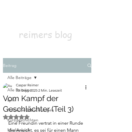
Kontakt
Abonnieren
reimers blog
Beitrag
Alle Beiträge
Caspar Reimer
Alle Beiträge
10. Sept. 2025
2 Min. Lesezeit
Vom Kampf der
Lyrik
Geschlächter (Teil 3)
Politische Betrachtungen
Mit NaN von 5 Sternen bewertet.
Kurzgeschichten
Eine Freundin vertrat in einer Runde 
Medienkritik
die Ansicht, es sei für einen Mann 