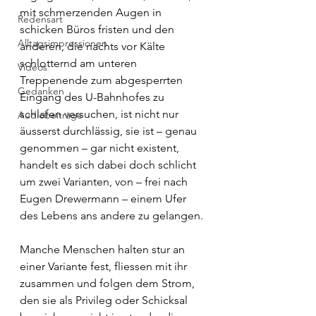
mit schmerzenden Augen in 
Redensart
schicken Büros fristen und den 
Alltagsimpressionen
anderen, die nachts vor Kälte 
schlotternd am unteren 
Videos
Treppenende zum abgesperrten 
Gedanken
Eingang des U-Bahnhofes zu 
schlafen versuchen, ist nicht nur 
Audiobeiträge
äusserst durchlässig, sie ist ­– genau 
genommen – gar nicht existent, 
handelt es sich dabei doch schlicht 
um zwei Varianten, von – frei nach 
Eugen Drewermann­ – einem Ufer 
des Lebens ans andere zu gelangen. 
Manche Menschen halten stur an 
einer Variante fest, fliessen mit ihr 
zusammen und folgen dem Strom, 
den sie als Privileg oder Schicksal 