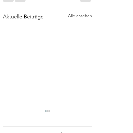
Alle ansehen
Aktuelle Beiträge
Tod & Aufersteh
Wenn mal wieder ei