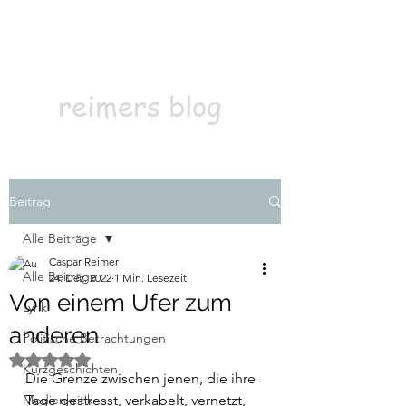
Kontakt
Abonnieren
reimers blog
Beitrag
Alle Beiträge
Caspar Reimer
Alle Beiträge
24. Dez. 2022
1 Min. Lesezeit
Von einem Ufer zum
Lyrik
anderen
Politische Betrachtungen
Mit NaN von 5 Sternen bewertet.
Kurzgeschichten
Die Grenze zwischen jenen, die ihre 
Medienkritik
Tage gestresst, verkabelt, vernetzt, 