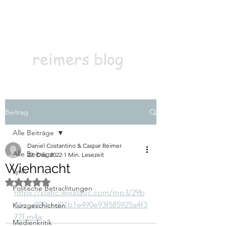
Kontakt
Abonnieren
reimers blog
Beitrag
Alle Beiträge
Daniel Costantino & Caspar Reimer
Alle Beiträge
22. Dez. 2022
1 Min. Lesezeit
Wiehnacht
Lyrik
Mit NaN von 5 Sternen bewertet.
Politische Betrachtungen
https://static.wixstatic.com/mp3/29b
46c_a909ccd01b1e490e93f585925a4f3
Kurzgeschichten
77f.m4a
Medienkritik