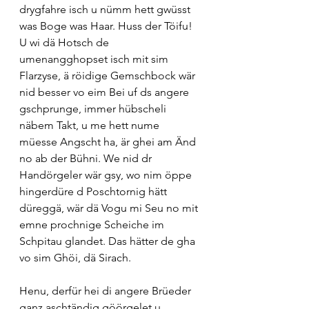
drygfahre isch u nümm hett gwüsst 
was Boge was Haar. Huss der Töifu! 
U wi dä Hotsch de 
umenangghopset isch mit sim 
Flarzyse, ä röidige Gemschbock wär 
nid besser vo eim Bei uf ds angere 
gschprunge, immer hübscheli 
näbem Takt, u me hett nume 
müesse Angscht ha, är ghei am Änd 
no ab der Bühni. We nid dr 
Handörgeler wär gsy, wo nim öppe 
hingerdüre d Poschtornig hätt 
düreggä, wär dä Vogu mi Seu no mit 
emne prochnige Scheiche im 
Schpitau glandet. Das hätter de gha 
vo sim Ghöi, dä Sirach. 
Henu, derfür hei di angere Brüeder 
ganz aschtändig göörgelet u 