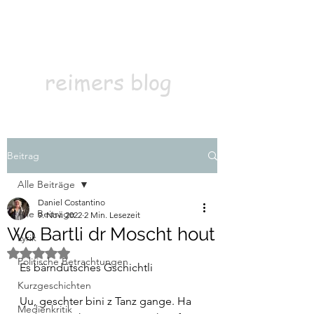
Kontakt
Abonnieren
reimers blog
Beitrag
Alle Beiträge
Daniel Costantino
Alle Beiträge
9. Nov. 2022
2 Min. Lesezeit
Wo Bartli dr Moscht hout
Lyrik
Mit NaN von 5 Sternen bewertet.
Politische Betrachtungen
Es bärndütsches Gschichtli
Kurzgeschichten
Uu, geschter bini z Tanz gange. Ha 
Medienkritik