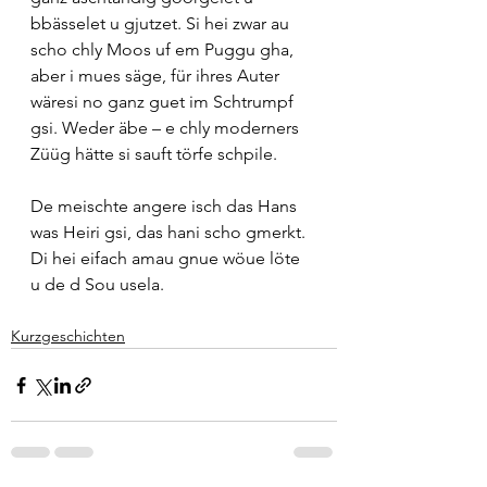
bbässelet u gjutzet. Si hei zwar au 
scho chly Moos uf em Puggu gha, 
aber i mues säge, für ihres Auter 
wäresi no ganz guet im Schtrumpf 
gsi. Weder äbe – e chly moderners 
Züüg hätte si sauft törfe schpile. 
De meischte angere isch das Hans 
was Heiri gsi, das hani scho gmerkt. 
Di hei eifach amau gnue wöue löte 
u de d Sou usela.   
Kurzgeschichten