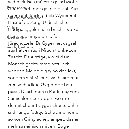
wider einisch müesse go schwofe. 
Redensart
Aber ‘s hett mer gar nid passt. Aus 
nume auti Seck u dicki Wyber mit 
Alltagsimpressionen
Haar uf dä Zäng. U di letschte 
Videos
Hudigääggeler heisi bracht, wo ke 
Hung me hingerem Ofe 
Gedanken
fürechutzele. Dr Gyger het usgseh 
Audiobeiträge
aus hätt er suuri Miuch trunke zum 
Znacht. Ds einzige, wo bi däm 
Mönsch gschtumme hett, isch 
weder d Melodie gsy no der Takt, 
sondern sini Mähne, wo haargenau 
zum verhudlete Gygeboge hett 
passt. Dasch meh e Ruete gsy vom 
Samichlous aus öppis, wo me 
dermit chönnt Gyge schpile. U ihm 
si di länge fettige Schträhne nume 
so vom Gring acheplampet, das er 
meh aus einisch mit em Boge 