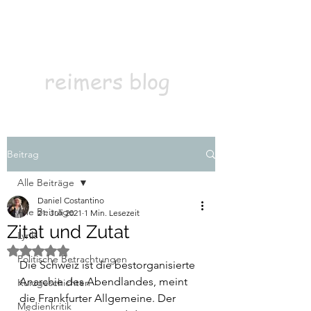
Kontakt
Abonnieren
reimers blog
Beitrag
Alle Beiträge
Daniel Costantino
Alle Beiträge
21. Juli 2021
1 Min. Lesezeit
Zitat und Zutat
Lyrik
Mit NaN von 5 Sternen bewertet.
Politische Betrachtungen
Die Schweiz ist die bestorganisierte 
Anarchie des Abendlandes, meint 
Kurzgeschichten
die Frankfurter Allgemeine. Der 
Medienkritik