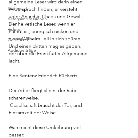
allgemeine Leser wird darin einen 
Redensart
Widerspruch finden, er versteht 
unter Anarchie Chaos und Gewalt. 
Alltagsimpressionen
Der helvetische Leser, wenn er 
Videos
Patriot ist, energisch nicken und 
einen Wilhelm Tell in sich spüren. 
Gedanken
Und einen dritten mag es geben, 
Audiobeiträge
der über die Frankfurter Allgemeine 
lacht.
Eine Sentenz Friedrich Rückerts: 
Der Adler fliegt allein; der Rabe 
scharenweise.
 Gesellschaft braucht der Tor, und 
Einsamkeit der Weise.
Wäre nicht diese Umkehrung viel 
besser: