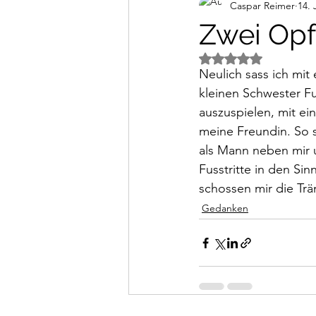
Caspar Reimer
14. 
Alltagsimpressionen
Vi
Zwei Opf
Mit NaN von 5 Ster
Neulich sass ich mit
kleinen Schwester Fus
auszuspielen, mit ein
meine Freundin. So s
als Mann neben mir 
Fusstritte in den Sin
schossen mir die Trä
Gedanken