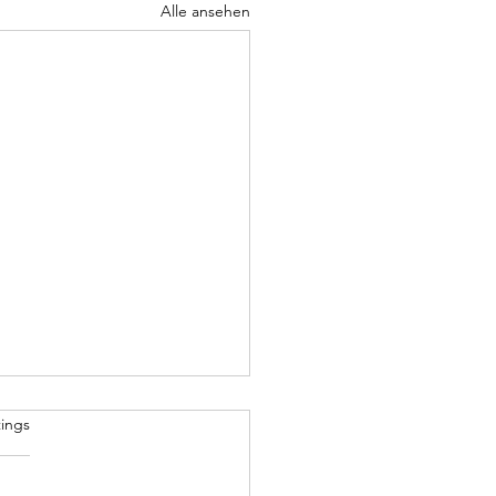
Alle ansehen
& Auferstehung
rtet.
ings
mal wieder ein Bekannter
rben ist, hat man oft so