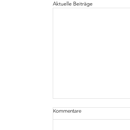
Aktuelle Beiträge
Religionen
Kommentare
Jede Religion muss von sich
behaupten, die einzig wahre zu