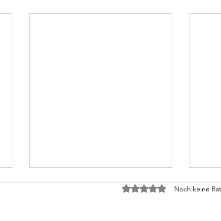
Tod 
Mit 0 von 5 Sternen bewe
Noch keine Rat
Wenn 
gesto