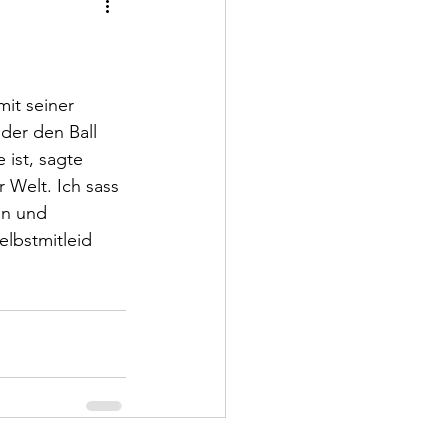
it seiner 
der den Ball 
 ist, sagte 
 Welt. Ich sass 
en und 
elbstmitleid 