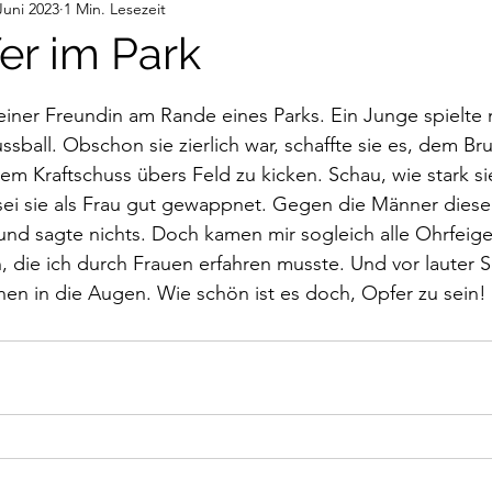
Juni 2023
1 Min. Lesezeit
deos
Gedanken
Audiobeiträge
er im Park
nen bewertet.
 einer Freundin am Rande eines Parks. Ein Junge spielte m
sball. Obschon sie zierlich war, schaffte sie es, dem Bru
em Kraftschuss übers Feld zu kicken. Schau, wie stark sie
ei sie als Frau gut gewappnet. Gegen die Männer dieser
und sagte nichts. Doch kamen mir sogleich alle Ohrfeig
n, die ich durch Frauen erfahren musste. Und vor lauter S
nen in die Augen. Wie schön ist es doch, Opfer zu sein!