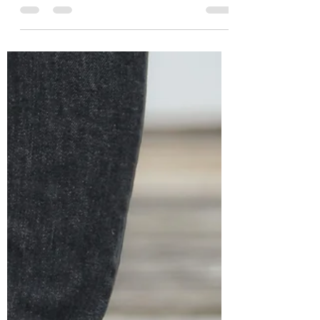
krawatten an den fenstern der wallstreet
und hängen am hellichten tag unter
manhattans sonne jalousie zwei hirne in
einem ich kippe in die wohnung die
flasche halbleer das wort für dich heisst
liebe dich