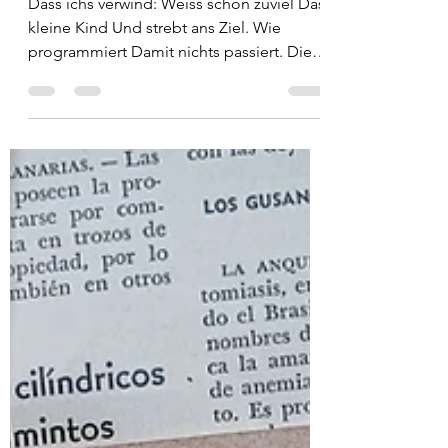
Dass ichs verwind: Weiss schon zuviel Das
Atheismus & Aberglaube Brennende
kleine Kind Und strebt ans Ziel. Wie
Atheisten si
programmiert Damit nichts passiert. Die
Zeitung frisst Der Abonnent Und Mensch
und Christ Die er schon kennt. Wie
programmiert Damit nichts passiert. Nur
nachts im Traum Im Schatten der Welt
Zerknittert der Raum Das Stundenglas fällt
Und die Seelen träufeln Ins Nirgendwo Zu
allen Teufeln Oder so.