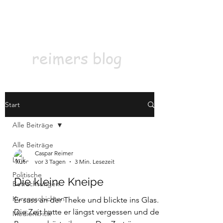
Kontakt
Abonnieren
reimers blog
Start
Alle Beiträge
Alle Beiträge
Caspar Reimer
Lyrik
vor 3 Tagen
3 Min. Lesezeit
Politische
Die kleine Kneipe
Betrachtungen
Kurzgeschichten
Er sass an der Theke und blickte ins Glas.
Die Zeit hatte er längst vergessen und der
Medienkritik